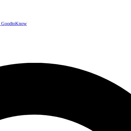
GoodtoKnow