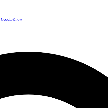
GoodtoKnow