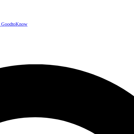
GoodtoKnow